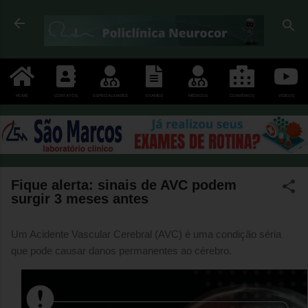
Pular para o conteúdo principal
HOME
CONTATOS
ESPECIALIDADES
EXAMES
MÉDICOS
CONVÊNIOS
VÍDEOS
Fique alerta: sinais de AVC podem
surgir 3 meses antes
Um Acidente Vascular Cerebral (AVC) é uma condição séria
que pode causar danos permanentes ao cérebro.