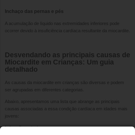
Inchaço das pernas e pés
A acumulação de líquido nas extremidades inferiores pode
ocorrer devido à insuficiência cardíaca resultante da miocardite.
Desvendando as principais causas de
Miocardite em Crianças: Um guia
detalhado
As causas da miocardite em crianças são diversas e podem
ser agrupadas em diferentes categorias.
Abaixo, apresentamos uma lista que abrange as principais
causas associadas a essa condição cardíaca em idades mais
jovens:
Infecções virais