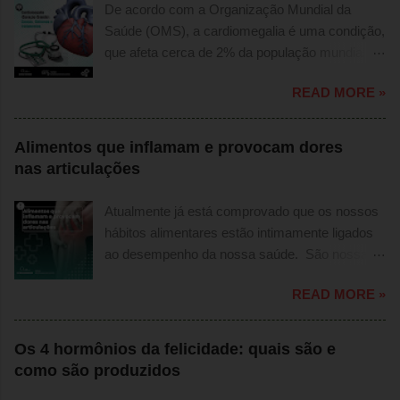
De acordo com a Organização Mundial da
Saúde (OMS), a cardiomegalia é uma condição,
que afeta cerca de 2% da população mundial. A
condição é mais comum em homens do que
READ MORE »
em mulheres, sendo mais prevalente em
idosos. No Brasil, a cardiomegalia é uma das
principais causas de morte por doenças
Alimentos que inflamam e provocam dores
cardiovasculares. De acordo com o Ministério
nas articulações
da Saúde, a condição é responsável por cerca
de 15% das mortes por doenças do coração. O
Atualmente já está comprovado que os nossos
que é a cardiomegalia ou coração grande.
hábitos alimentares estão intimamente ligados
Conhecida popularmente como coração grande,
ao desempenho da nossa saúde. São nossas
a cardiomegalia é uma condição onde o
escolhas alimentares que terão grande parcela
paciente apresenta um coração maior que o
READ MORE »
sobre desempenho na nossa saúde,
normal. O que acontece quando o coração está
impactando na nossa qualidade de vida. Dados
grande? Coração inchado é perigoso. Devido ao
estatísticos sobre os alimentos que inflamam e
Os 4 hormônios da felicidade: quais são e
tamanho aumentado, o coração grande e fraco
provocam dores nas articulações A relação
como são produzidos
fica comprometido, apresentando deficiência no
entre alimentos e inflamação das articulações é
bombeamento de sangue para o corpo. Um