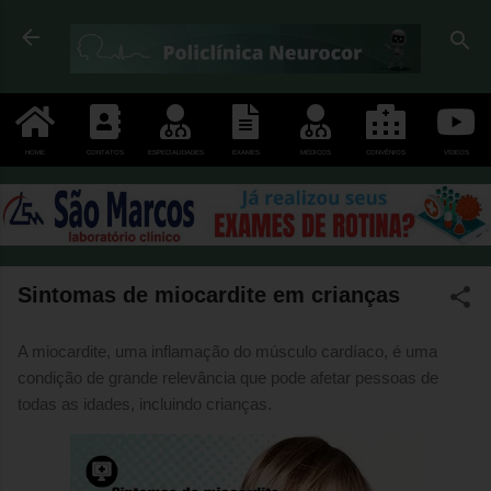
Pular para o conteúdo principal
HOME
CONTATOS
ESPECIALIDADES
EXAMES
MÉDICOS
CONVÊNIOS
VÍDEOS
Sintomas de miocardite em crianças
A miocardite, uma inflamação do músculo cardíaco, é uma
condição de grande relevância que pode afetar pessoas de
todas as idades, incluindo crianças.