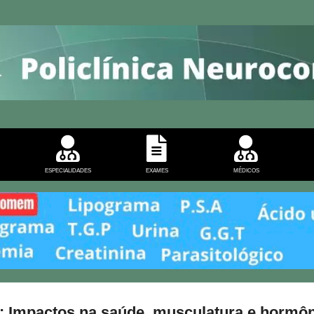
Pular para o conteúdo principal
ESPECIALIDADES
EXAMES
MÉDICOS
: Impactos na saúde, musculatura e hormô