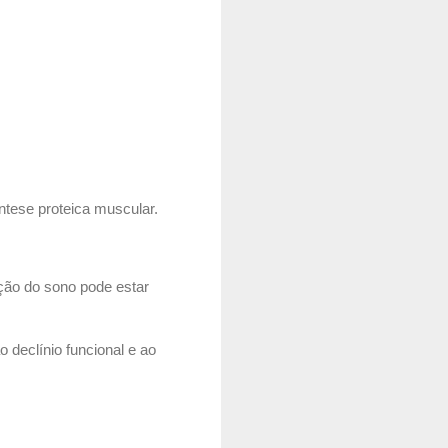
ntese proteica muscular.
ação do sono pode estar
 declínio funcional e ao