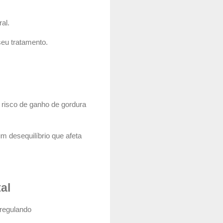
ral.
seu tratamento.
 risco de ganho de gordura
um desequilíbrio que afeta
al
sregulando