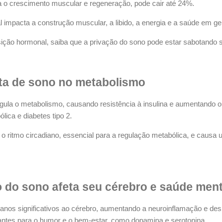
ra o crescimento muscular e regeneração, pode cair até 24%.
 impacta a construção muscular, a libido, a energia e a saúde em ge
ição hormonal, saiba que a privação do sono pode estar sabotando 
lta de sono no metabolismo
la o metabolismo, causando resistência à insulina e aumentando o
lica e diabetes tipo 2.
 o ritmo circadiano, essencial para a regulação metabólica, e causa 
 do sono afeta seu cérebro e saúde ment
anos significativos ao cérebro, aumentando a neuroinflamação e de
antes para o humor e o bem-estar, como dopamina e serotonina.