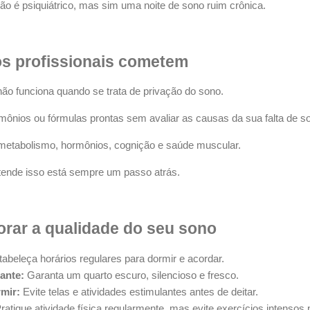
ão é psiquiátrico, mas sim uma noite de sono ruim crônica.
os profissionais cometem
o funciona quando se trata de privação do sono.
mônios ou fórmulas prontas sem avaliar as causas da sua falta de s
 metabolismo, hormônios, cognição e saúde muscular.
tende isso está sempre um passo atrás.
orar a qualidade do seu sono
abeleça horários regulares para dormir e acordar.
ante:
Garanta um quarto escuro, silencioso e fresco.
mir:
Evite telas e atividades estimulantes antes de deitar.
ratique atividade física regularmente, mas evite exercícios intensos 